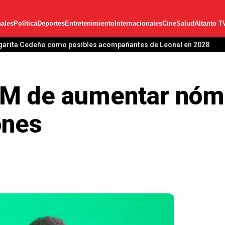
ales
Política
Deportes
Entretenimiento
Internacionales
Cine
Salud
Altanto T
garita Cedeño como posibles acompañantes de Leonel en 2028
RM de aumentar nóm
ones