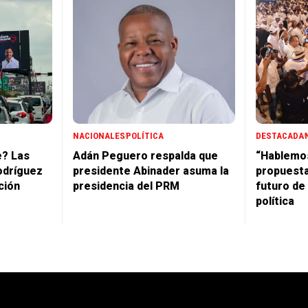
NACIONALES
POLÍTICA
DESTACADA
e? Las
Adán Peguero respalda que
“Hablemo
odríguez
presidente Abinader asuma la
propuesta
ción
presidencia del PRM
futuro de
política