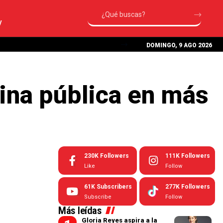
V
DOMINGO, 9 AGO 2026
ina pública en más
230K
Followers
111K
Followers
Like
Follow
61K
Subscribers
277K
Followers
Subscribe
Follow
Más leídas
Gloria Reyes aspira a la