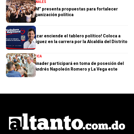
DESTACADA
NACIONALES
“Hablemos PRM” presenta propuestas para fortalecer
futuro de la organización política
POLÍTICA
Humberto Salazar enciende el tablero político! Coloca a
Raymond Rodríguez en la carrera por la Alcaldía del Distrito
Nacional
NACIONALES
POLÍTICA
Presidente Abinader participará en toma de posesión del
nuevo obispo Andrés Napoleón Romero y La Vega este
sábado