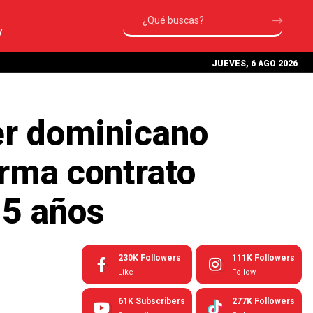
V
JUEVES, 6 AGO 2026
er dominicano
rma contrato
15 años
230K
Followers
111K
Followers
Like
Follow
61K
Subscribers
277K
Followers