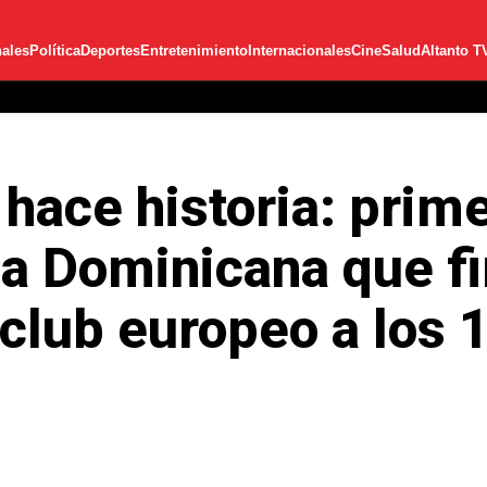
ales
Política
Deportes
Entretenimiento
Internacionales
Cine
Salud
Altanto T
hace historia: prim
a Dominicana que fi
 club europeo a los 