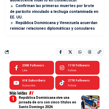
adolescente muerto en Connecticut
Confirman las primeras muertes por brote
de parásito vinculado a lechuga contaminada en
EE. UU.
República Dominicana y Venezuela acuerdan
reiniciar relaciones diplomáticas y consulares
230K
Followers
111K
Followers
Like
Follow
61K
Subscribers
277K
Followers
Subscribe
Follow
Más leídas
República Dominicana vive una
jornada de oro con cinco títulos en
Santo Domingo 2026