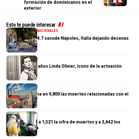
formación de dominicanos en el
exterior
Esto te puede interesar
GENERALES
INTERNACIONALES
Terremoto de 4.7 sacude Nápoles, Italia dejando decenas
de heridos
INTERNACIONALES
Muere a los 97 años Linda Olivier, ícono de la actuación
venezolana
INTERNACIONALES
Alemania estima en 9,800 las muertes relacionadas con el
calor
INTERNACIONALES
El Congo eleva a 1,521 la cifra de muertos y a 3,442 los
casos de ébola