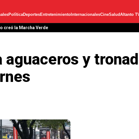
ales
Política
Deportes
Entretenimiento
Internacionales
Cine
Salud
Altanto T
lo creó la Marcha Verde
 aguaceros y tronad
ernes