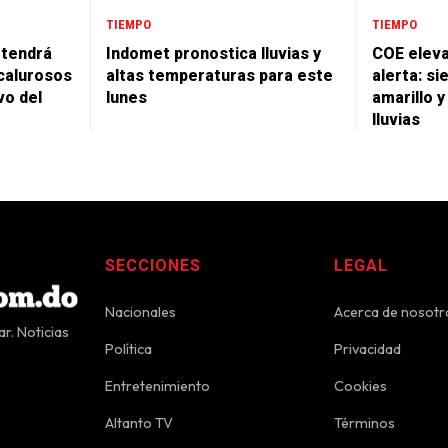
TIEMPO
TIEMPO
 tendrá
Indomet pronostica lluvias y
COE eleva
calurosos
altas temperaturas para este
alerta: si
vo del
lunes
amarillo 
lluvias
SECCIONES
LEGAL
Nacionales
Acerca de nosotr
r. Noticias
Política
Privacidad
Entretenimiento
Cookies
Altanto TV
Términos