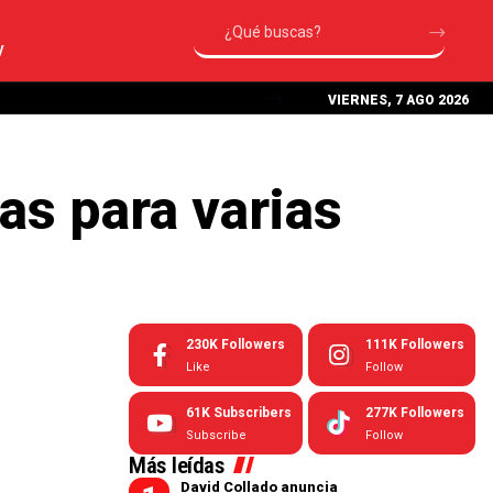
V
VIERNES, 7 AGO 2026
as para varias
230K
Followers
111K
Followers
Like
Follow
61K
Subscribers
277K
Followers
Subscribe
Follow
Más leídas
David Collado anuncia