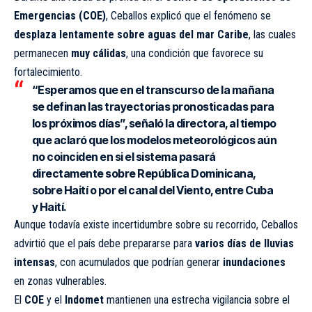
Emergencias (COE)
, Ceballos explicó que el fenómeno se
desplaza lentamente sobre aguas del mar Caribe
, las cuales
permanecen
muy cálidas
, una condición que favorece su
fortalecimiento.
“Esperamos que en el transcurso de la mañana
se definan las trayectorias pronosticadas para
los próximos días”, señaló la directora, al tiempo
que aclaró que los modelos meteorológicos
aún
no coinciden
en si el sistema pasará
directamente sobre
República Dominicana
,
sobre
Haití
o por el
canal del Viento
, entre Cuba
y Haití.
Aunque todavía existe incertidumbre sobre su recorrido, Ceballos
advirtió que el país debe prepararse para
varios días de lluvias
intensas
, con acumulados que podrían generar
inundaciones
en zonas vulnerables.
El
COE
y el
Indomet
mantienen una estrecha vigilancia sobre el