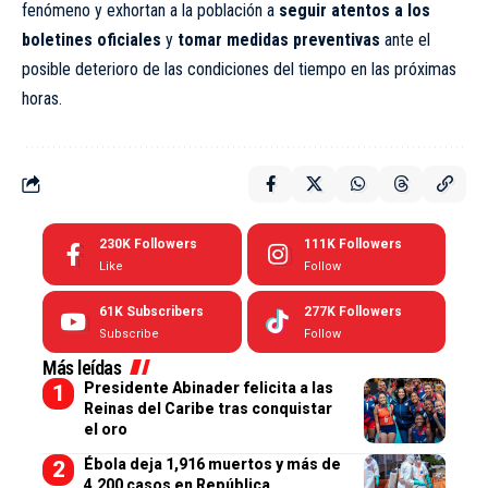
fenómeno y exhortan a la población a
seguir atentos a los
boletines oficiales
y
tomar medidas preventivas
ante el
posible deterioro de las condiciones del tiempo en las próximas
horas.
230K
Followers
111K
Followers
Like
Follow
61K
Subscribers
277K
Followers
Subscribe
Follow
Más leídas
Presidente Abinader felicita a las
Reinas del Caribe tras conquistar
el oro
Ébola deja 1,916 muertos y más de
4,200 casos en República