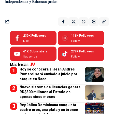
Independencia y Bahoruco juntas.
230K
Followers
111K
Followers
Like
Follow
61K
Subscribers
277K
Followers
Subscribe
Follow
Más leídas
Hoy se conocerá si Jean Andrés
Pumarol será enviado a juicio por
ataque en Naco
Nuevo sistema de licencias genera
RD$300 millones al Estado en
apenas cinco meses
República Dominicana conquista
cuatro oros, una plata y un bronce