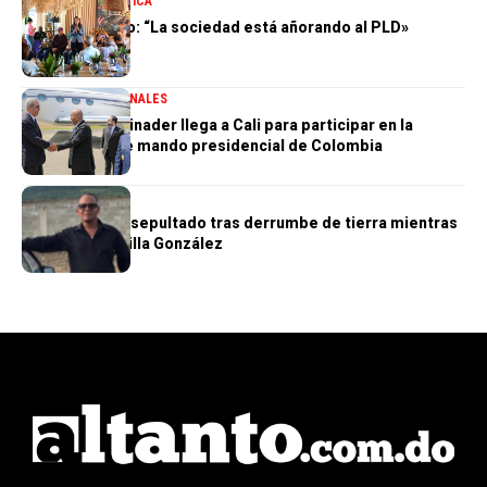
NACIONALES
POLÍTICA
Zoraima Cuello: “La sociedad está añorando al PLD»
DESTACADA
NACIONALES
Presidente Abinader llega a Cali para participar en la
transmisión de mando presidencial de Colombia
NACIONALES
Obrero muere sepultado tras derrumbe de tierra mientras
trabajaba en Villa González