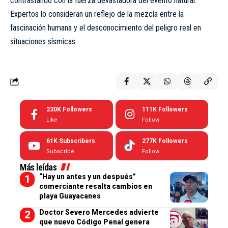
contrastando con la fuerza devastadora del evento natural.
Expertos lo consideran un reflejo de la mezcla entre la
fascinación humana y el desconocimiento del peligro real en
situaciones sísmicas.
230K
Followers
111K
Followers
Like
Follow
61K
Subscribers
277K
Followers
Subscribe
Follow
Más leídas
“Hay un antes y un después”
comerciante resalta cambios en
playa Guayacanes
Doctor Severo Mercedes advierte
que nuevo Código Penal genera