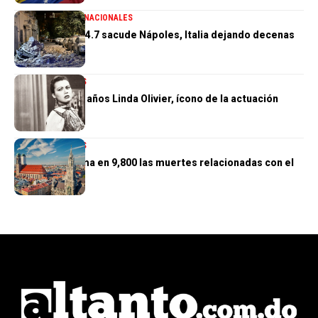
GENERALES
INTERNACIONALES
Terremoto de 4.7 sacude Nápoles, Italia dejando decenas
de heridos
INTERNACIONALES
Muere a los 97 años Linda Olivier, ícono de la actuación
venezolana
INTERNACIONALES
Alemania estima en 9,800 las muertes relacionadas con el
calor