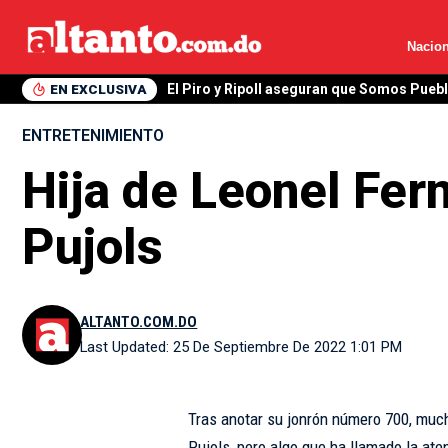
Nacion
EN EXCLUSIVA
El Piro y Ripoll aseguran que Somos Pueb
ENTRETENIMIENTO
Hija de Leonel Fer
Pujols
ALTANTO.COM.DO
Last Updated: 25 De Septiembre De 2022 1:01 PM
Tras anotar su jonrón número 700, much
Pujols, pero algo que ha llamado la aten