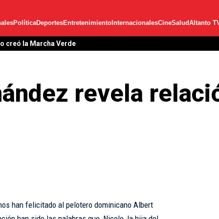
ales
Política
Deportes
Entretenimiento
Internacionales
Cine
Salud
Altanto T
lo creó la Marcha Verde
nández revela relaci
os han felicitado al pelotero dominicano Albert
ción han sido las palabras que, Nicole, la hija del