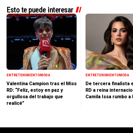
Esto te puede interesar
ENTRETENIMIENTO
MODA
ENTRETENIMIENTO
MODA
Valentina Campion tras el Miss
De tercera finalista 
RD: “Feliz, estoy en paz y
RD a reina internacio
orgullosa del trabajo que
Camila Issa rumbo a 
realicé”