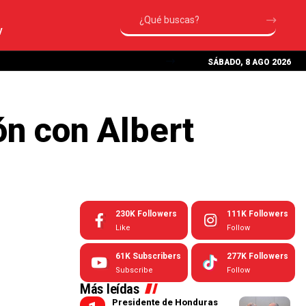
V
SÁBADO, 8 AGO 2026
ón con Albert
230K
Followers
111K
Followers
Like
Follow
61K
Subscribers
277K
Followers
Subscribe
Follow
Más leídas
Presidente de Honduras