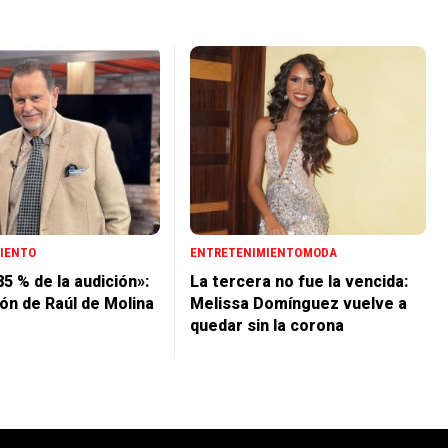
IENTO
ENTRETENIMIENTO
MODA
85 % de la audición»:
La tercera no fue la vencida:
ión de Raúl de Molina
Melissa Domínguez vuelve a
quedar sin la corona