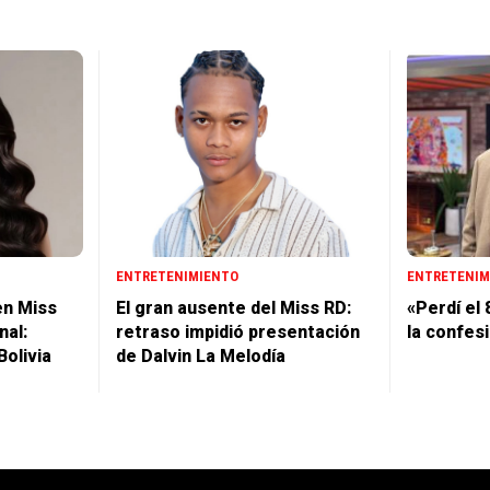
ENTRETENIMIENTO
ENTRETENIM
en Miss
El gran ausente del Miss RD:
«Perdí el 
nal:
retraso impidió presentación
la confes
Bolivia
de Dalvin La Melodía