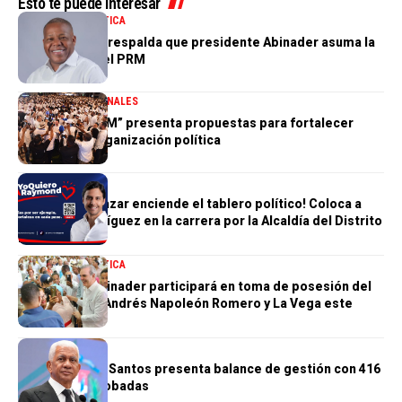
Esto te puede interesar
NACIONALES
POLÍTICA
Adán Peguero respalda que presidente Abinader asuma la
presidencia del PRM
DESTACADA
NACIONALES
“Hablemos PRM” presenta propuestas para fortalecer
futuro de la organización política
POLÍTICA
Humberto Salazar enciende el tablero político! Coloca a
Raymond Rodríguez en la carrera por la Alcaldía del Distrito
Nacional
NACIONALES
POLÍTICA
Presidente Abinader participará en toma de posesión del
nuevo obispo Andrés Napoleón Romero y La Vega este
sábado
POLÍTICA
Ricardo de los Santos presenta balance de gestión con 416
iniciativas aprobadas