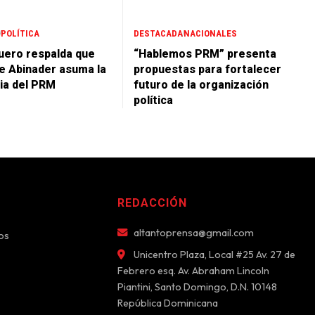
POLÍTICA
DESTACADA
NACIONALES
ero respalda que
“Hablemos PRM” presenta
e Abinader asuma la
propuestas para fortalecer
ia del PRM
futuro de la organización
política
REDACCIÓN
altantoprensa@gmail.com
os
Unicentro Plaza, Local #25 Av. 27 de
Febrero esq. Av. Abraham Lincoln
Piantini, Santo Domingo, D.N. 10148
República Dominicana