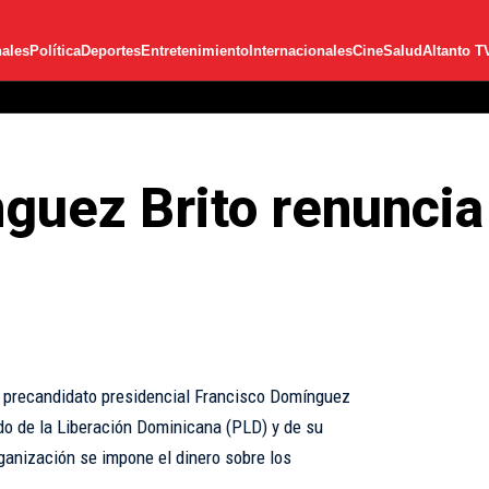
ales
Política
Deportes
Entretenimiento
Internacionales
Cine
Salud
Altanto T
uez Brito renuncia
 precandidato presidencial Francisco Domínguez
do de la Liberación Dominicana (PLD) y de su
ganización se impone el dinero sobre los