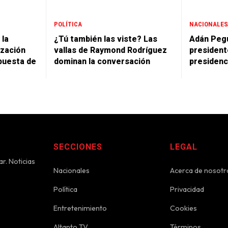
POLÍTICA
NACIONALES
 la
¿Tú también las viste? Las
Adán Pegu
ización
vallas de Raymond Rodríguez
president
puesta de
dominan la conversación
presidenc
SECCIONES
LEGAL
r. Noticias
Nacionales
Acerca de nosotr
Política
Privacidad
Entretenimiento
Cookies
Altanto TV
Términos