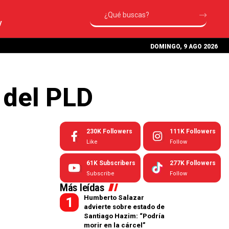
V
DOMINGO, 9 AGO 2026
 del PLD
230K
Followers
111K
Followers
Like
Follow
61K
Subscribers
277K
Followers
Subscribe
Follow
Más leídas
Humberto Salazar
advierte sobre estado de
Santiago Hazim: “Podría
morir en la cárcel”