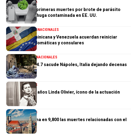
INTERNACIONALES
Confirman las primeras muertes por brote de parásito
vinculado a lechuga contaminada en EE. UU.
INTERNACIONALES
NACIONALES
República Dominicana y Venezuela acuerdan reiniciar
relaciones diplomáticas y consulares
GENERALES
INTERNACIONALES
Terremoto de 4.7 sacude Nápoles, Italia dejando decenas
de heridos
INTERNACIONALES
Muere a los 97 años Linda Olivier, ícono de la actuación
venezolana
INTERNACIONALES
Alemania estima en 9,800 las muertes relacionadas con el
calor