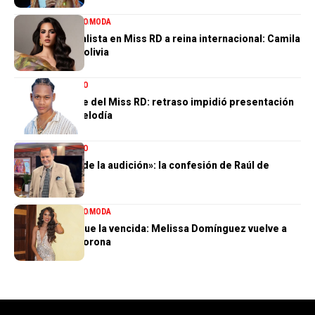
ENTRETENIMIENTO
MODA
De tercera finalista en Miss RD a reina internacional: Camila
Issa rumbo a Bolivia
ENTRETENIMIENTO
El gran ausente del Miss RD: retraso impidió presentación
de Dalvin La Melodía
ENTRETENIMIENTO
«Perdí el 85 % de la audición»: la confesión de Raúl de
Molina
ENTRETENIMIENTO
MODA
La tercera no fue la vencida: Melissa Domínguez vuelve a
quedar sin la corona