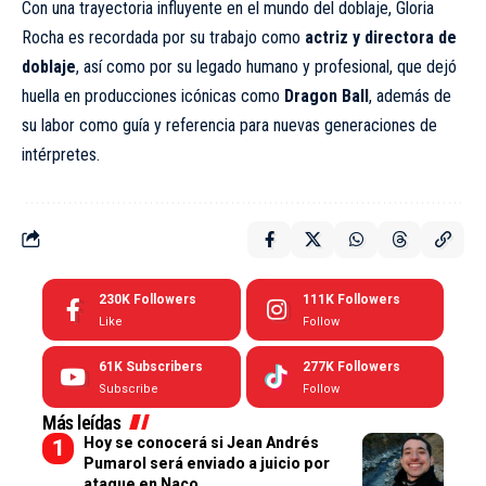
Con una trayectoria influyente en el mundo del doblaje, Gloria
Rocha es recordada por su trabajo como
actriz y directora de
doblaje
, así como por su legado humano y profesional, que dejó
huella en producciones icónicas como
Dragon Ball
, además de
su labor como guía y referencia para nuevas generaciones de
intérpretes.
230K
Followers
111K
Followers
Like
Follow
61K
Subscribers
277K
Followers
Subscribe
Follow
Más leídas
Hoy se conocerá si Jean Andrés
Pumarol será enviado a juicio por
ataque en Naco