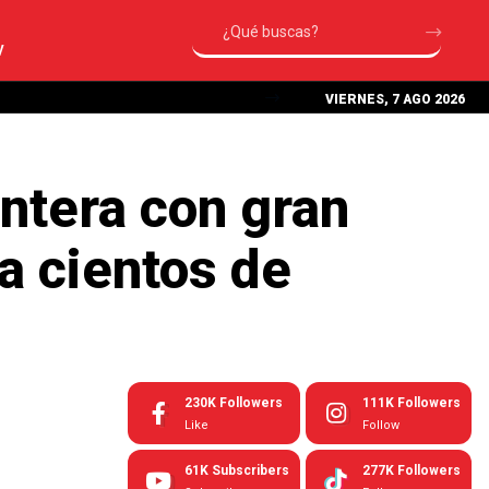
V
VIERNES, 7 AGO 2026
ntera con gran
a cientos de
230K
Followers
111K
Followers
Like
Follow
61K
Subscribers
277K
Followers