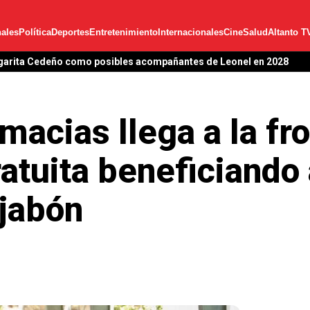
ales
Política
Deportes
Entretenimiento
Internacionales
Cine
Salud
Altanto T
garita Cedeño como posibles acompañantes de Leonel en 2028
acias llega a la fro
atuita beneficiando 
jabón