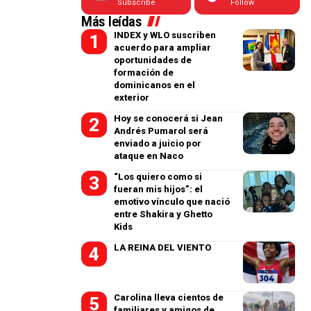
Subscribe
Follow
Más leídas
INDEX y WLO suscriben
acuerdo para ampliar
oportunidades de
formación de
dominicanos en el
exterior
Hoy se conocerá si Jean
Andrés Pumarol será
enviado a juicio por
ataque en Naco
“Los quiero como si
fueran mis hijos”: el
emotivo vínculo que nació
entre Shakira y Ghetto
Kids
LA REINA DEL VIENTO
Carolina lleva cientos de
familiares y amigos de