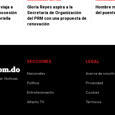
viaja a
Gloria Reyes aspira a la
Hombre m
posesión
Secretaría de Organización
del puent
riella
del PRM con una propuesta de
renovación
SECCIONES
LEGAL
Nacionales
Acerca de nosotr
r. Noticias
Política
Privacidad
Entretenimiento
Cookies
Altanto TV
Términos