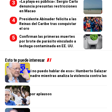
«La playa es pública»: Sergio Carlo
denuncia presuntas restricciones
en Macao
Presidente Abinader felicita a las
Reinas del Caribe tras conquistar
el oro
Confirman las primeras muertes
por brote de parásito vinculado a
lechuga contaminada en EE. UU.
Esto te puede interesar
NACIONALES
«Me duele, casi no puedo hablar de eso»: Humberto Salazar
recuerda a su madre mientras analiza la violencia contra las
mujeres
OPINIÓN
Un pleito solo por aplausos
ALTANTO TV