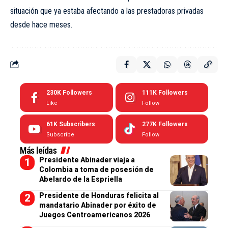
situación que ya estaba afectando a las prestadoras privadas
desde hace meses.
230K
Followers
111K
Followers
Like
Follow
61K
Subscribers
277K
Followers
Subscribe
Follow
Más leídas
Presidente Abinader viaja a
Colombia a toma de posesión de
Abelardo de la Espriella
Presidente de Honduras felicita al
mandatario Abinader por éxito de
Juegos Centroamericanos 2026