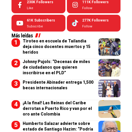
230K
Followers
111K
Followers
Like
Follow
61K
Subscribers
277K
Followers
Subscribe
Follow
Más leídas
Tiroteo en escuela de Tailandia
deja cinco docentes muertos y 15
heridos
Johnny Pujols: “Decenas de miles
de ciudadanos que quieren
inscribirse en el PLD”
Presidente Abinader entrega 1,500
becas internacionales
¡A la final! Las Reinas del Caribe
derrotan a Puerto Rico y van por el
oro ante Colombia
Humberto Salazar advierte sobre
estado de Santiago Hazim: “Podría