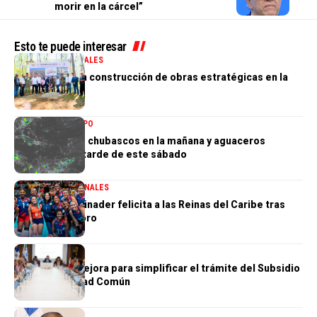
morir en la cárcel”
Esto te puede interesar
GOBIERNO
NACIONALES
Gobierno inicia construcción de obras estratégicas en la
frontera norte
NACIONALES
TIEMPO
Indomet prevé chubascos en la mañana y aguaceros
aislados en la tarde de este sábado
DESTACADA
NACIONALES
Presidente Abinader felicita a las Reinas del Caribe tras
conquistar el oro
NACIONALES
CNSS aplica mejora para simplificar el trámite del Subsidio
por Enfermedad Común
NACIONALES