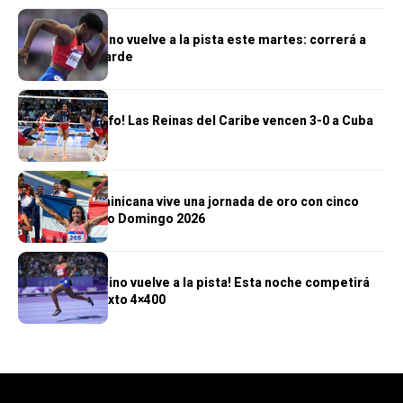
DEPORTES
Marileidy Paulino vuelve a la pista este martes: correrá a
las 6:30 de la tarde
DEPORTES
¡Segundo triunfo! Las Reinas del Caribe vencen 3-0 a Cuba
DEPORTES
República Dominicana vive una jornada de oro con cinco
títulos en Santo Domingo 2026
DEPORTES
¡Marileidy Paulino vuelve a la pista! Esta noche competirá
en el relevo mixto 4×400