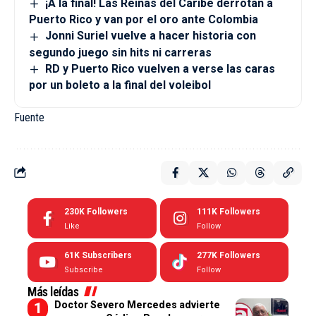
¡A la final! Las Reinas del Caribe derrotan a
Puerto Rico y van por el oro ante Colombia
Jonni Suriel vuelve a hacer historia con
segundo juego sin hits ni carreras
RD y Puerto Rico vuelven a verse las caras
por un boleto a la final del voleibol
Fuente
230K
Followers
111K
Followers
Like
Follow
61K
Subscribers
277K
Followers
Subscribe
Follow
Más leídas
Doctor Severo Mercedes advierte