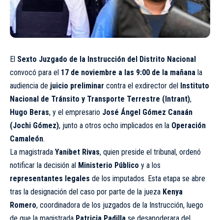
El
Sexto Juzgado de la Instrucción del Distrito Nacional
convocó para el
17 de noviembre a las 9:00 de la mañana
la
audiencia de
juicio preliminar
contra el exdirector del
Instituto
Nacional de Tránsito y Transporte Terrestre (Intrant)
,
Hugo Beras
, y el empresario
José Ángel Gómez Canaán
(Jochi Gómez)
, junto a otros ocho implicados en la
Operación
Camaleón
.
La magistrada
Yanibet Rivas
, quien preside el tribunal, ordenó
notificar la decisión al
Ministerio Público
y a los
representantes legales
de los imputados. Esta etapa se abre
tras la designación del caso por parte de la jueza
Kenya
Romero
, coordinadora de los juzgados de la Instrucción, luego
de que la magistrada
Patricia Padilla
se desapoderara del