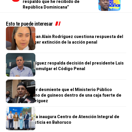
respaldo que he recibido de
República Dominicana”
Esto te puede interesar
JUSTICIA
Abogada de Jean Alain Rodríguez cuestiona respuesta del
MP y pide acoger extinción de la acción penal
JUSTICIA
Jean Luis Rodríguez respalda decisión del presidente Luis
Abinader de promulgar el Código Penal
JUSTICIA
Carlos Balcácer desmiente que el Ministerio Público
hallara un racimo de guineos dentro de una caja fuerte de
Jean Alain Rodríguez
JUSTICIA
La Procuraduría inaugura Centro de Atención Integral de
Acceso a la Justicia en Bahoruco