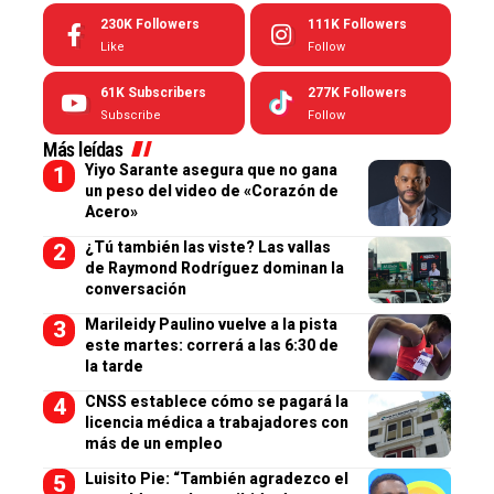
230K
Followers
111K
Followers
Like
Follow
61K
Subscribers
277K
Followers
Subscribe
Follow
Más leídas
Yiyo Sarante asegura que no gana
un peso del video de «Corazón de
Acero»
¿Tú también las viste? Las vallas
de Raymond Rodríguez dominan la
conversación
Marileidy Paulino vuelve a la pista
este martes: correrá a las 6:30 de
la tarde
CNSS establece cómo se pagará la
licencia médica a trabajadores con
más de un empleo
Luisito Pie: “También agradezco el