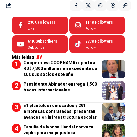
230K
Followers
111K
Followers
Like
Follow
61K
Subscribers
277K
Followers
Subscribe
Follow
Más leídas
Cooperativa COOPNAMA repartirá
RD$7,300 millones en excedentes a
sus sus socios este año
Presidente Abinader entrega 1,500
becas internacionales
51 planteles remozados y 291
empresas contratadas: presentan
avances en infraestructura escolar
Familia de Ivonne Handal convoca
vigilia para exigir justicia