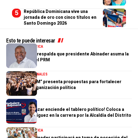
República Dominicana vive una
jornada de oro con cinco títulos en
Santo Domingo 2026
Esto te puede interesar
NACIONALES
POLÍTICA
Adán Peguero respalda que presidente Abinader asuma la
presidencia del PRM
DESTACADA
NACIONALES
“Hablemos PRM” presenta propuestas para fortalecer
futuro de la organización política
POLÍTICA
Humberto Salazar enciende el tablero político! Coloca a
Raymond Rodríguez en la carrera por la Alcaldía del Distrito
Nacional
NACIONALES
POLÍTICA
Presidente Abinader participará en toma de posesión del