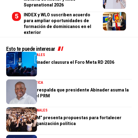
Supranational 2026
INDEX y WLO suscriben acuerdo
para ampliar oportunidades de
formación de dominicanos en el
exterior
Esto te puede interesar
GOBIERNO
NACIONALES
Presidente Abinader clausura el Foro Meta RD 2036
NACIONALES
POLÍTICA
Adán Peguero respalda que presidente Abinader asuma la
presidencia del PRM
DESTACADA
NACIONALES
“Hablemos PRM” presenta propuestas para fortalecer
futuro de la organización política
POLÍTICA