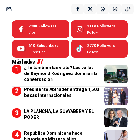
230K
Followers
111K
Followers
Like
Follow
61K
Subscribers
277K
Followers
Subscribe
Follow
Más leídas
¿Tú también las viste? Las vallas
de Raymond Rodríguez dominan la
conversación
Presidente Abinader entrega 1,500
becas internacionales
LA PLANCHA, LA GUAYABERA Y EL
PODER
República Dominicana hace
historia en Mister y Miss