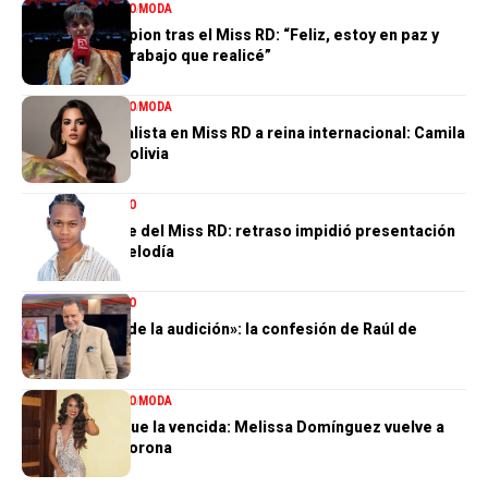
ENTRETENIMIENTO
MODA
Valentina Campion tras el Miss RD: “Feliz, estoy en paz y
orgullosa del trabajo que realicé”
ENTRETENIMIENTO
MODA
De tercera finalista en Miss RD a reina internacional: Camila
Issa rumbo a Bolivia
ENTRETENIMIENTO
El gran ausente del Miss RD: retraso impidió presentación
de Dalvin La Melodía
ENTRETENIMIENTO
«Perdí el 85 % de la audición»: la confesión de Raúl de
Molina
ENTRETENIMIENTO
MODA
La tercera no fue la vencida: Melissa Domínguez vuelve a
quedar sin la corona