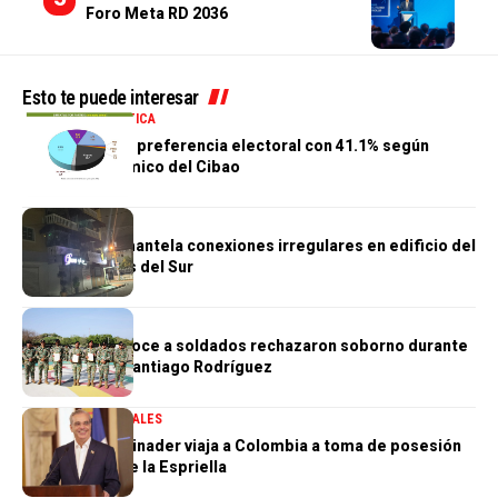
Foro Meta RD 2036
Esto te puede interesar
NACIONALES
POLÍTICA
PRM mantiene preferencia electoral con 41.1% según
Centro Económico del Cibao
NACIONALES
EDEEste desmantela conexiones irregulares en edificio del
sector Corales del Sur
NACIONALES
Ejército reconoce a soldados rechazaron soborno durante
operativo en Santiago Rodríguez
GOBIERNO
NACIONALES
Presidente Abinader viaja a Colombia a toma de posesión
de Abelardo de la Espriella