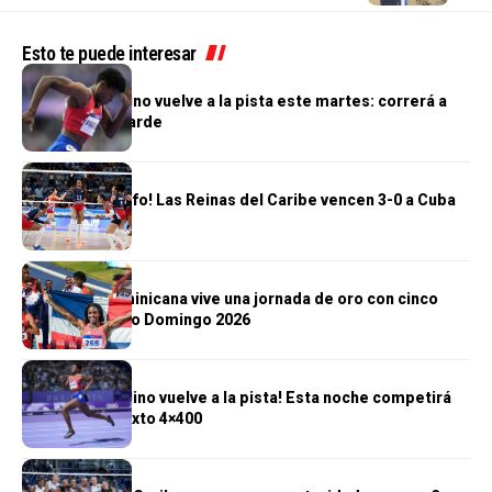
Esto te puede interesar
DEPORTES
Marileidy Paulino vuelve a la pista este martes: correrá a
las 6:30 de la tarde
DEPORTES
¡Segundo triunfo! Las Reinas del Caribe vencen 3-0 a Cuba
DEPORTES
República Dominicana vive una jornada de oro con cinco
títulos en Santo Domingo 2026
DEPORTES
¡Marileidy Paulino vuelve a la pista! Esta noche competirá
en el relevo mixto 4×400
DEPORTES