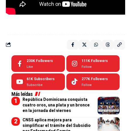
230K
Followers
111K
Followers
Like
Follow
61K
Subscribers
277K
Followers
Subscribe
Follow
Más leídas
República Dominicana conquista
cuatro oros, una plata y un bronce
en la jornada del viernes
CNSS aplica mejora para
simplificar el trámite del Subsidio
por Enfermedad Común