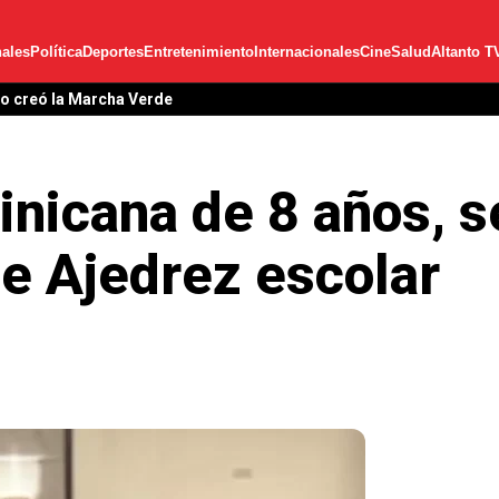
ales
Política
Deportes
Entretenimiento
Internacionales
Cine
Salud
Altanto T
lo creó la Marcha Verde
nicana de 8 años, se
e Ajedrez escolar