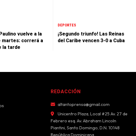
DEPORTES
Paulino vuelve a la
¡Segundo triunfo! Las Reinas
e martes: correrá a
del Caribe vencen 3-0 a Cuba
e la tarde
REDACCIÓN
altantoprensa@gmail.com
os
Unicentro Plaza, Local #25 Av. 27 de
Febrero esq. Av. Abraham Lincoln
Piantini, Santo Domingo, D.N. 10148
República Dominicana