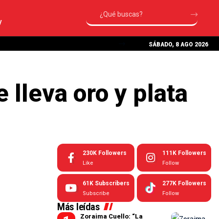
V
SÁBADO, 8 AGO 2026
 lleva oro y plata
230K
Followers
111K
Followers
Like
Follow
61K
Subscribers
277K
Followers
Subscribe
Follow
Más leídas
Zoraima Cuello: “La