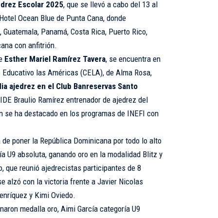
edrez Escolar 2025
, que se llevó a cabo del 13 al
l Hotel Ocean Blue de Punta Cana, donde
a, Guatemala, Panamá, Costa Rica, Puerto Rico,
ana con anfitrión.
ue
Esther Mariel Ramírez Tavera
, se encuentra en
ro Educativo las Américas (CELA), de Alma Rosa,
ia ajedrez en el Club Banreservas Santo
IDE Braulio Ramírez entrenador de ajedrez del
én se ha destacado en los programas de INEFI con
 de poner la República Dominicana por todo lo alto
ía U9 absoluta, ganando oro en la modalidad Blitz y
o, que reunió ajedrecistas participantes de 8
e alzó con la victoria frente a Javier Nicolas
Henríquez y Kimi Oviedo.
aron medalla oro, Aimi García categoría U9