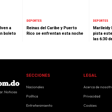
DEPORTES
DEPORTES
lven a
Reinas del Caribe y Puerto
Marileidy 
un boleto
Rico se enfrentan esta noche
pista est
las 6:30 d
SECCIONES
LEGAL
Nacionales
Acerca de nosotr
r. Noticias
Política
Privacidad
Entretenimiento
Cookies