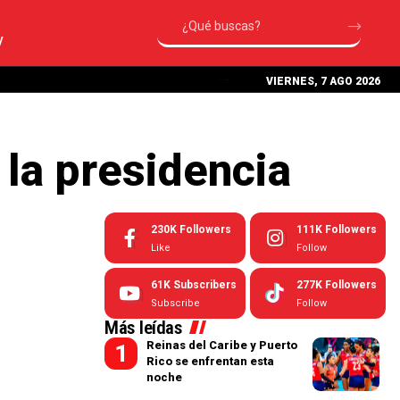
V
VIERNES, 7 AGO 2026
la presidencia
230K
Followers
111K
Followers
Like
Follow
61K
Subscribers
277K
Followers
Subscribe
Follow
Más leídas
Reinas del Caribe y Puerto
Rico se enfrentan esta
noche