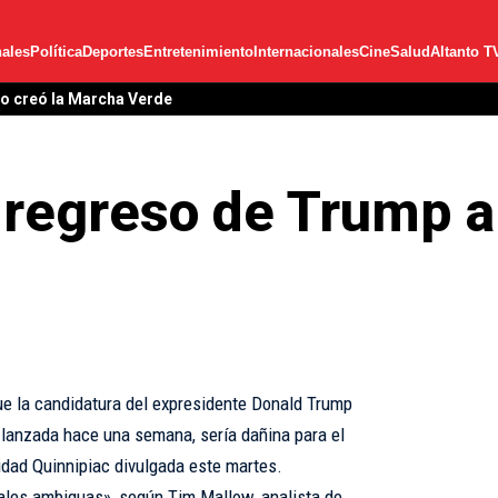
ales
Política
Deportes
Entretenimiento
Internacionales
Cine
Salud
Altanto T
lo creó la Marcha Verde
regreso de Trump a 
ue la candidatura del expresidente Donald Trump
 lanzada hace una semana, sería dañina para el
idad Quinnipiac divulgada este martes.
ales ambiguas», según Tim Mallow, analista de