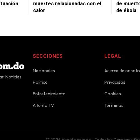
ctuación
muertes relacionadas con el
de muerto
calor
de ébola
SECCIONES
LEGAL
Nacionales
Acerca de nosotr
r. Noticias
Política
Privacidad
Entretenimiento
Cookies
Altanto TV
Términos
© 2026 Altanto.com.do - Todos los Derechos Re