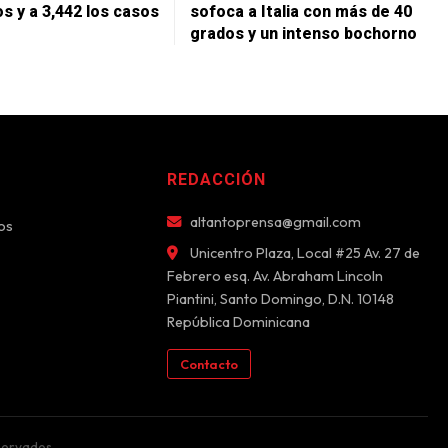
s y a 3,442 los casos
sofoca a Italia con más de 40
grados y un intenso bochorno
REDACCIÓN
altantoprensa@gmail.com
os
Unicentro Plaza, Local #25 Av. 27 de
Febrero esq. Av. Abraham Lincoln
Piantini, Santo Domingo, D.N. 10148
República Dominicana
Contacto
servados.