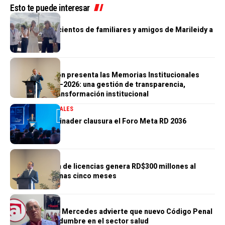
Esto te puede interesar
NACIONALES
Carolina lleva cientos de familiares y amigos de Marileidy a
ver su carrera
NACIONALES
Milton Morrison presenta las Memorias Institucionales
INTRANT 2024–2026: una gestión de transparencia,
eficiencia y transformación institucional
GOBIERNO
NACIONALES
Presidente Abinader clausura el Foro Meta RD 2036
NACIONALES
Nuevo sistema de licencias genera RD$300 millones al
Estado en apenas cinco meses
NACIONALES
Doctor Severo Mercedes advierte que nuevo Código Penal
genera incertidumbre en el sector salud