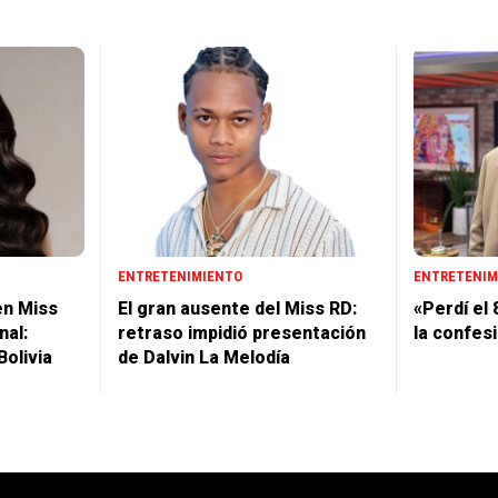
ENTRETENIMIENTO
ENTRETENIM
en Miss
El gran ausente del Miss RD:
«Perdí el 
nal:
retraso impidió presentación
la confes
Bolivia
de Dalvin La Melodía