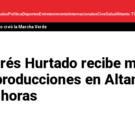
ales
Política
Deportes
Entretenimiento
Internacionales
Cine
Salud
Altanto T
garita Cedeño como posibles acompañantes de Leonel en 2028
rés Hurtado recibe 
producciones en Alta
 horas