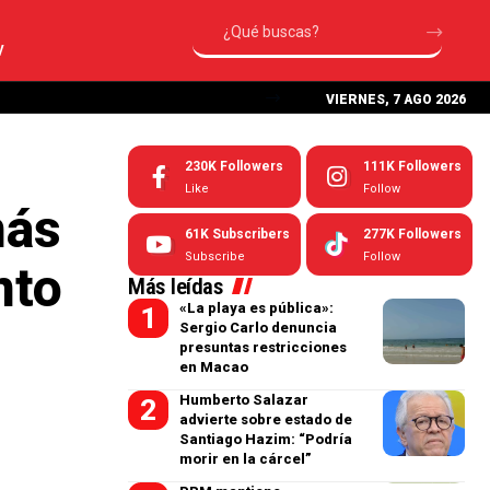
V
VIERNES, 7 AGO 2026
230K
Followers
111K
Followers
Like
Follow
más
61K
Subscribers
277K
Followers
Subscribe
Follow
nto
Más leídas
«La playa es pública»:
Sergio Carlo denuncia
presuntas restricciones
en Macao
Humberto Salazar
advierte sobre estado de
Santiago Hazim: “Podría
morir en la cárcel”