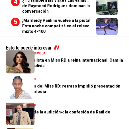
¿Tú también las viste? Las vallas
de Raymond Rodríguez dominan la
conversación
¡Marileidy Paulino vuelve a la pista!
Esta noche competirá en el relevo
mixto 4×400
Esto te puede interesar
ENTRETENIMIENTO
MODA
De tercera finalista en Miss RD a reina internacional: Camila
Issa rumbo a Bolivia
ENTRETENIMIENTO
El gran ausente del Miss RD: retraso impidió presentación
de Dalvin La Melodía
ENTRETENIMIENTO
«Perdí el 85 % de la audición»: la confesión de Raúl de
Molina