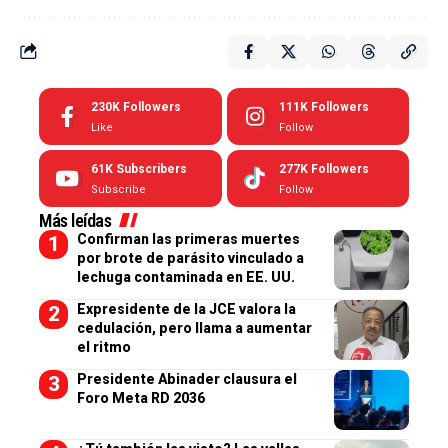
230K
Followers
111K
Followers
Like
Follow
61K
Subscribers
277K
Followers
Subscribe
Follow
Más leídas
Confirman las primeras muertes
por brote de parásito vinculado a
lechuga contaminada en EE. UU.
Expresidente de la JCE valora la
cedulación, pero llama a aumentar
el ritmo
Presidente Abinader clausura el
Foro Meta RD 2036