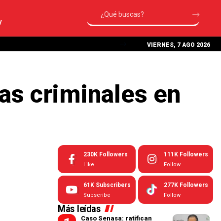
V
VIERNES, 7 AGO 2026
as criminales en
230K
Followers
111K
Followers
Like
Follow
61K
Subscribers
277K
Followers
Subscribe
Follow
Más leídas
Caso Senasa: ratifican