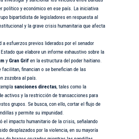
r político y económico en ese país. La iniciativa
rupo bipartidista de legisladores en respuesta al
nstitucional y la grave crisis humanitaria que afecta
d a esfuerzos previos liderados por el senador
 Estado que elabore un informe exhaustivo sobre la
nm
y
Gran Grif
en la estructura del poder haitiano.
 facilitan, financian o se benefician de las
n zozobra al país.
ntempla
sanciones directas
, tales como la
e activos y la restricción de transacciones para
tos grupos. Se busca, con ello, cortar el flujo de
ndillas y permite su impunidad.
 el impacto humanitario de la crisis, señalando
sido desplazados por la violencia, en su mayoría
s de brazos cruzados mientras las pandillas