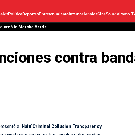
ales
Política
Deportes
Entretenimiento
Internacionales
Cine
Salud
Altanto T
lo creó la Marcha Verde
nciones contra band
presentó el
Haití Criminal Collusion Transparency
ca investigar y sancionar los vínculos entre bandas