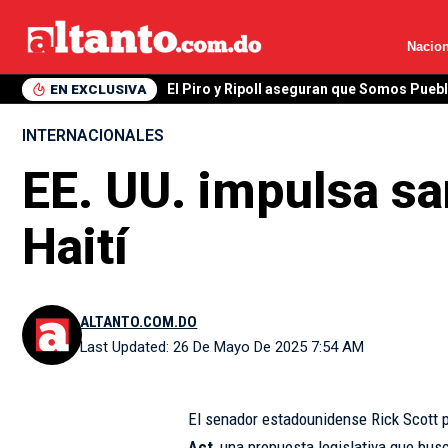
Nacion
EN EXCLUSIVA
El Piro y Ripoll aseguran que Somos Pueb
INTERNACIONALES
EE. UU. impulsa sa
Haití
ALTANTO.COM.DO
Last Updated: 26 De Mayo De 2025 7:54 AM
El senador estadounidense Rick Scott 
Act
, una propuesta legislativa que bus