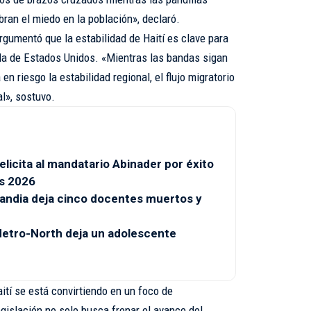
an el miedo en la población», declaró.
rgumentó que la estabilidad de Haití es clave para
a la de Estados Unidos. «Mientras las bandas sigan
 riesgo la estabilidad regional, el flujo migratorio
al», sostuvo.
licita al mandatario Abinader por éxito
s 2026
landia deja cinco docentes muertos y
 Metro-North deja un adolescente
tí se está convirtiendo en un foco de
egislación no solo busca frenar el avance del