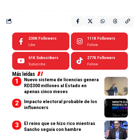
230K
Followers
111K
Followers
Like
Follow
61K
Subscribers
277K
Followers
Subscribe
Follow
Más leídas
Nuevo sistema de licencias genera
RD$300 millones al Estado en
apenas cinco meses
Impacto electoral probable de los
influencers
El reino que se hizo rico mientras
Sancho seguía con hambre