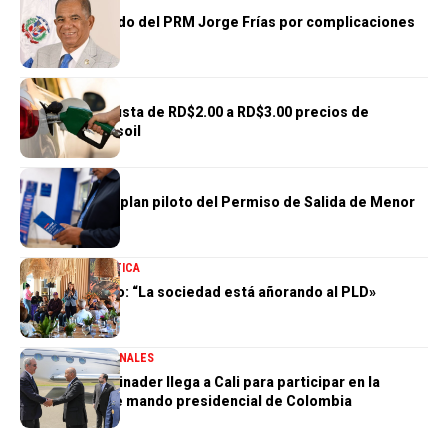
Fallece diputado del PRM Jorge Frías por complicaciones
de salud
NACIONALES
Gobierno reajusta de RD$2.00 a RD$3.00 precios de
gasolinas y gasoil
NACIONALES
DGM concluye plan piloto del Permiso de Salida de Menor
100 % Digital
NACIONALES
POLÍTICA
Zoraima Cuello: “La sociedad está añorando al PLD»
DESTACADA
NACIONALES
Presidente Abinader llega a Cali para participar en la
transmisión de mando presidencial de Colombia