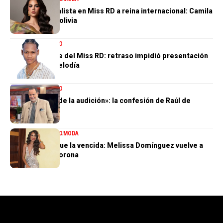
De tercera finalista en Miss RD a reina internacional: Camila
Issa rumbo a Bolivia
ENTRETENIMIENTO
El gran ausente del Miss RD: retraso impidió presentación
de Dalvin La Melodía
ENTRETENIMIENTO
«Perdí el 85 % de la audición»: la confesión de Raúl de
Molina
ENTRETENIMIENTO
MODA
La tercera no fue la vencida: Melissa Domínguez vuelve a
quedar sin la corona