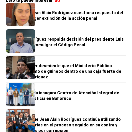
JUSTICIA
Abogada de Jean Alain Rodríguez cuestiona respuesta del
MP y pide acoger extinción de la acción penal
JUSTICIA
Jean Luis Rodríguez respalda decisión del presidente Luis
Abinader de promulgar el Código Penal
JUSTICIA
Carlos Balcácer desmiente que el Ministerio Público
hallara un racimo de guineos dentro de una caja fuerte de
Jean Alain Rodríguez
JUSTICIA
La Procuraduría inaugura Centro de Atención Integral de
Acceso a la Justicia en Bahoruco
JUSTICIA
MP asegura que Jean Alain Rodríguez continúa utilizando
tácticas dilatorias en el proceso seguido en su contra y
otros acusados por corrupción