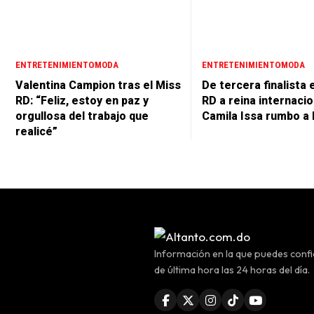
ENTRETENIMIENTO
MODA
ENTRETENIMIENTO
MODA
Valentina Campion tras el Miss
De tercera finalista 
RD: “Feliz, estoy en paz y
RD a reina internacio
orgullosa del trabajo que
Camila Issa rumbo a 
realicé”
Información en la que puedes confia
de última hora las 24 horas del día.