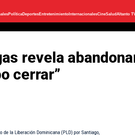
ales
Política
Deportes
Entretenimiento
Internacionales
Cine
Salud
Altanto T
as revela abandonar
o cerrar”
o de la Liberación Dominicana (PLD) por Santiago,