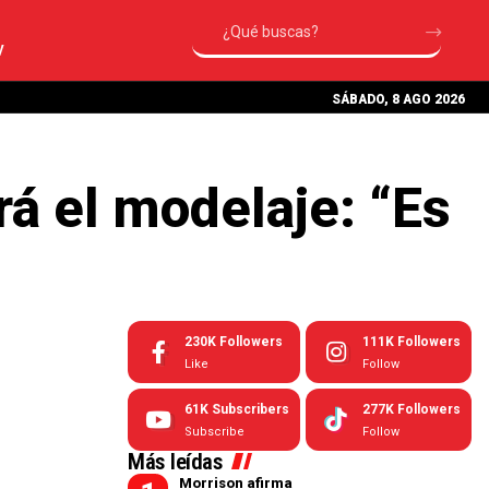
V
SÁBADO, 8 AGO 2026
á el modelaje: “Es
230K
Followers
111K
Followers
Like
Follow
61K
Subscribers
277K
Followers
Subscribe
Follow
Más leídas
Morrison afirma