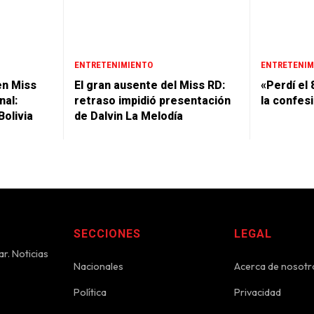
ENTRETENIMIENTO
ENTRETENIM
en Miss
El gran ausente del Miss RD:
«Perdí el 
nal:
retraso impidió presentación
la confes
Bolivia
de Dalvin La Melodía
SECCIONES
LEGAL
r. Noticias
Nacionales
Acerca de nosotr
Política
Privacidad