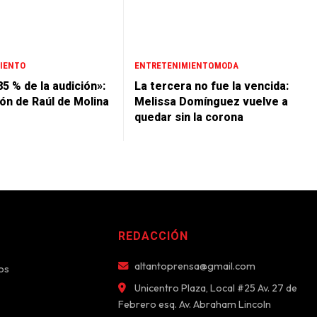
IENTO
ENTRETENIMIENTO
MODA
85 % de la audición»:
La tercera no fue la vencida:
ión de Raúl de Molina
Melissa Domínguez vuelve a
quedar sin la corona
REDACCIÓN
altantoprensa@gmail.com
os
Unicentro Plaza, Local #25 Av. 27 de
Febrero esq. Av. Abraham Lincoln