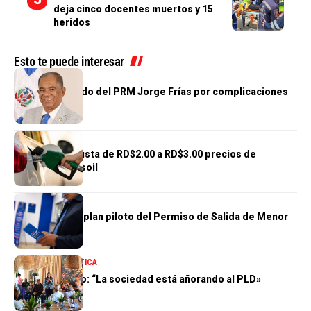
deja cinco docentes muertos y 15
heridos
Esto te puede interesar
NACIONALES
Fallece diputado del PRM Jorge Frías por complicaciones
de salud
NACIONALES
Gobierno reajusta de RD$2.00 a RD$3.00 precios de
gasolinas y gasoil
NACIONALES
DGM concluye plan piloto del Permiso de Salida de Menor
100 % Digital
NACIONALES
POLÍTICA
Zoraima Cuello: “La sociedad está añorando al PLD»