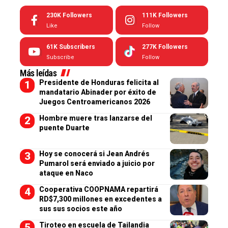
230K
Followers
111K
Followers
Like
Follow
61K
Subscribers
277K
Followers
Subscribe
Follow
Más leídas
Presidente de Honduras felicita al
mandatario Abinader por éxito de
Juegos Centroamericanos 2026
Hombre muere tras lanzarse del
puente Duarte
Hoy se conocerá si Jean Andrés
Pumarol será enviado a juicio por
ataque en Naco
Cooperativa COOPNAMA repartirá
RD$7,300 millones en excedentes a
sus sus socios este año
Tiroteo en escuela de Tailandia