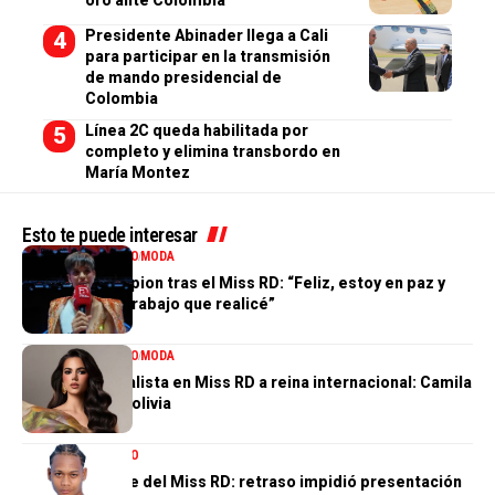
oro ante Colombia
Presidente Abinader llega a Cali
para participar en la transmisión
de mando presidencial de
Colombia
Línea 2C queda habilitada por
completo y elimina transbordo en
María Montez
Esto te puede interesar
ENTRETENIMIENTO
MODA
Valentina Campion tras el Miss RD: “Feliz, estoy en paz y
orgullosa del trabajo que realicé”
ENTRETENIMIENTO
MODA
De tercera finalista en Miss RD a reina internacional: Camila
Issa rumbo a Bolivia
ENTRETENIMIENTO
El gran ausente del Miss RD: retraso impidió presentación