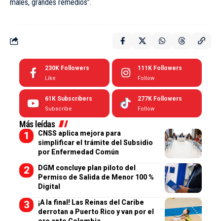
males, grandes remedios”.
230K
Followers
111K
Followers
Like
Follow
61K
Subscribers
277K
Followers
Subscribe
Follow
Más leídas
CNSS aplica mejora para
simplificar el trámite del Subsidio
por Enfermedad Común
DGM concluye plan piloto del
Permiso de Salida de Menor 100 %
Digital
¡A la final! Las Reinas del Caribe
derrotan a Puerto Rico y van por el