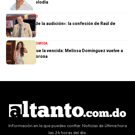
de Dalvin La Melodía
ENTRETENIMIENTO
«Perdí el 85 % de la audición»: la confesión de Raúl de
Molina
ENTRETENIMIENTO
MODA
La tercera no fue la vencida: Melissa Domínguez vuelve a
quedar sin la corona
Información en la que puedes confiar. Noticias de última hora
las 24 horas del día.