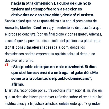
hacia la otra dimensión. La culpa de que no lo
tuviera más tiempo fueron las acciones
derivadas de esa situación”, declaró el artista.
Sabala aclaró que no responsabiliza a la actual presidenta de
Acroarte,
Maribel Contreras
, y manifestó su disposición a que
el proceso concluya “con un final digno y con respeto”. Además,
anunció que ha puesto a disposición del público una plataforma
digital,
consultasoberanadesabala.com
, donde los
dominicanos podrán expresar su opinión sobre si debe o no
devolver el premio.
“Si el pueblo dice que no, no lo devolveré. Si dice
que sí, el lunes vendré a entregar el galardón. Me
someto a la voluntad del pueblo dominicano”,
afirmó.
El artista, reconocido por su trayectoria internacional, insistió en
que su decisión busca promover reflexión sobre el respeto a las
instituciones y a la justicia artística, enfatizando que “a grandes