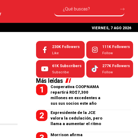
V
VIERNES, 7 AGO 2026
230K
Followers
111K
Followers
Like
Follow
61K
Subscribers
277K
Followers
Subscribe
Follow
Más leídas
Cooperativa COOPNAMA
repartirá RD$7,300
millones en excedentes a
sus sus socios este año
Expresidente de la JCE
valora la cedulación, pero
llama a aumentar el ritmo
Morrison afirma