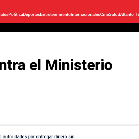
ales
Política
Deportes
Entretenimiento
Internacionales
Cine
Salud
Altanto T
tra el Ministerio
s autoridades por entregar dinero sin