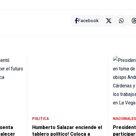
Facebook
POLÍTICA
NACIONALES
senta
Humberto Salazar enciende el
President
talecer
tablero político! Coloca a
participa