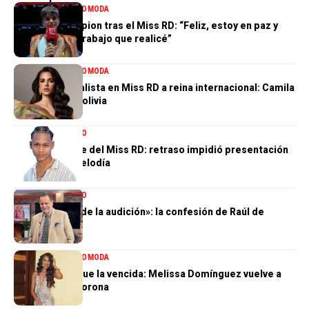
ENTRETENIMIENTO
MODA
Valentina Campion tras el Miss RD: “Feliz, estoy en paz y
orgullosa del trabajo que realicé”
ENTRETENIMIENTO
MODA
De tercera finalista en Miss RD a reina internacional: Camila
Issa rumbo a Bolivia
ENTRETENIMIENTO
El gran ausente del Miss RD: retraso impidió presentación
de Dalvin La Melodía
ENTRETENIMIENTO
«Perdí el 85 % de la audición»: la confesión de Raúl de
Molina
ENTRETENIMIENTO
MODA
La tercera no fue la vencida: Melissa Domínguez vuelve a
quedar sin la corona