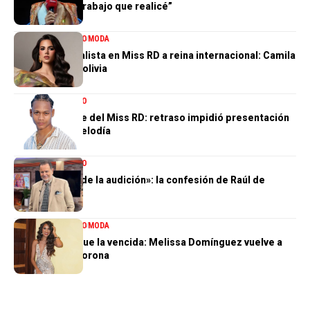
orgullosa del trabajo que realicé”
ENTRETENIMIENTO
MODA
De tercera finalista en Miss RD a reina internacional: Camila
Issa rumbo a Bolivia
ENTRETENIMIENTO
El gran ausente del Miss RD: retraso impidió presentación
de Dalvin La Melodía
ENTRETENIMIENTO
«Perdí el 85 % de la audición»: la confesión de Raúl de
Molina
ENTRETENIMIENTO
MODA
La tercera no fue la vencida: Melissa Domínguez vuelve a
quedar sin la corona