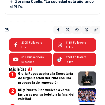
Zoraima Cuello: “La sociedad está añorando
al PLD»
230K
Followers
111K
Followers
Like
Follow
61K
Subscribers
277K
Followers
Subscribe
Follow
Más leídas
Gloria Reyes aspira a la Secretaría
de Organización del PRM con una
propuesta de renovación
RD y Puerto Rico vuelven a verse
las caras por un boleto a la final del
voleibol