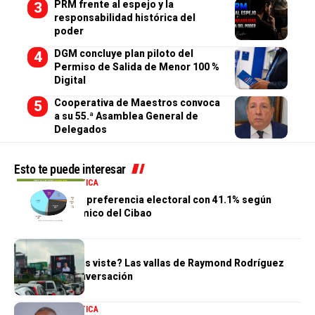
PRM frente al espejo y la
responsabilidad histórica del
poder
DGM concluye plan piloto del
Permiso de Salida de Menor 100 %
Digital
Cooperativa de Maestros convoca
a su 55.ª Asamblea General de
Delegados
Esto te puede interesar
NACIONALES
POLÍTICA
PRM mantiene preferencia electoral con 41.1% según
Centro Económico del Cibao
POLÍTICA
¿Tú también las viste? Las vallas de Raymond Rodríguez
dominan la conversación
NACIONALES
POLÍTICA