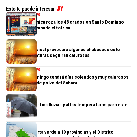
Esto te puede interesar
NACIONALES
TIEMPO
Sensación térmica roza los 48 grados en Santo Domingo
disparando demanda eléctrica
TIEMPO
Débil onda tropical provocará algunos chubascos este
lunes; temperaturas seguirán calurosas
NACIONALES
TIEMPO
Gran Santo Domingo tendrá días soleados y muy calurosos
por presencia de polvo del Sahara
TIEMPO
Indomet pronostica lluvias y altas temperaturas para este
lunes
NACIONALES
COE amplía alerta verde a 10 provincias y el Distrito