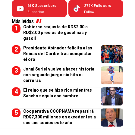
61K
Subscribers
277K
Followers
Subscribe
Follow
Más leídas
Gobierno reajusta de RD$2.00 a
RD$3.00 precios de gasolinas y
gasoil
Presidente Abinader felicita a las
Reinas del Caribe tras conquistar
el oro
Jonni Suriel vuelve a hacer historia
con segundo juego sin hits ni
carreras
El reino que se hizo rico mientras
Sancho seguía con hambre
Cooperativa COOPNAMA repartirá
RD$7,300 millones en excedentes a
sus sus socios este año