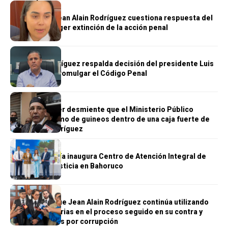
JUSTICIA
Abogada de Jean Alain Rodríguez cuestiona respuesta del
MP y pide acoger extinción de la acción penal
JUSTICIA
Jean Luis Rodríguez respalda decisión del presidente Luis
Abinader de promulgar el Código Penal
JUSTICIA
Carlos Balcácer desmiente que el Ministerio Público
hallara un racimo de guineos dentro de una caja fuerte de
Jean Alain Rodríguez
JUSTICIA
La Procuraduría inaugura Centro de Atención Integral de
Acceso a la Justicia en Bahoruco
JUSTICIA
MP asegura que Jean Alain Rodríguez continúa utilizando
tácticas dilatorias en el proceso seguido en su contra y
otros acusados por corrupción