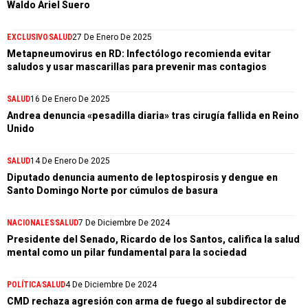
Waldo Ariel Suero
EXCLUSIVO
SALUD
27 De Enero De 2025
Metapneumovirus en RD: Infectólogo recomienda evitar
saludos y usar mascarillas para prevenir mas contagios
SALUD
16 De Enero De 2025
Andrea denuncia «pesadilla diaria» tras cirugía fallida en Reino
Unido
SALUD
14 De Enero De 2025
Diputado denuncia aumento de leptospirosis y dengue en
Santo Domingo Norte por cúmulos de basura
NACIONALES
SALUD
7 De Diciembre De 2024
Presidente del Senado, Ricardo de los Santos, califica la salud
mental como un pilar fundamental para la sociedad
POLÍTICA
SALUD
4 De Diciembre De 2024
CMD rechaza agresión con arma de fuego al subdirector de