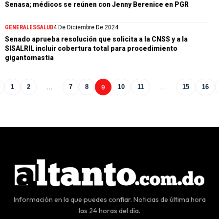
Senasa; médicos se reúnen con Jenny Berenice en PGR
GENERALES
SALUD
4 De Diciembre De 2024
Senado aprueba resolución que solicita a la CNSS y a la
SISALRIL incluir cobertura total para procedimiento
gigantomastia
1
2
…
7
8
9
10
11
…
15
16
Información en la que puedes confiar. Noticias de última hora
las 24 horas del día.