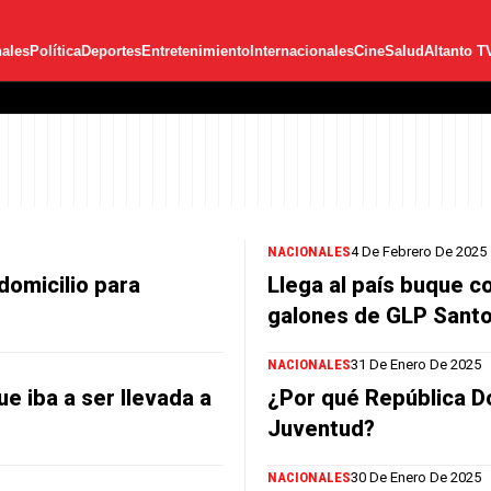
ales
Política
Deportes
Entretenimiento
Internacionales
Cine
Salud
Altanto T
NACIONALES
4 De Febrero De 2025
domicilio para
Llega al país buque c
galones de GLP Sant
NACIONALES
31 De Enero De 2025
e iba a ser llevada a
¿Por qué República Do
Juventud?
NACIONALES
30 De Enero De 2025