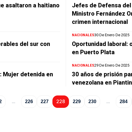
e asaltaron a haitiano
Jefes de Defensa del 
Ministro Fernández On
crimen internacional
NACIONALES
30 De Enero De 2025
rables del sur con
Oportunidad laboral:
en Puerto Plata
NACIONALES
29 De Enero De 2025
a: Mujer detenida en
30 años de prisión p
venezolana en Piantin
…
228
…
2
226
227
229
230
284