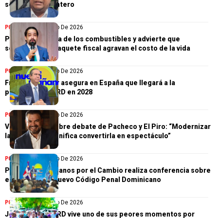
según Dilen Montero
POLÍTICA
13 De Julio De 2026
PRD exige rebaja de los combustibles y advierte que
sobreprecio y paquete fiscal agravan el costo de la vida
POLÍTICA
12 De Julio De 2026
Francisco Javier asegura en España que llegará a la
presidencia de RD en 2028
POLÍTICA
12 De Julio De 2026
Vander Horst sobre debate de Pacheco y El Piro: “Modernizar
la política no significa convertirla en espectáculo”
POLÍTICA
12 De Julio De 2026
Partido Dominicanos por el Cambio realiza conferencia sobre
el impacto del nuevo Código Penal Dominicano
POLÍTICA
12 De Julio De 2026
Johnny Pujols: “RD vive uno de sus peores momentos por