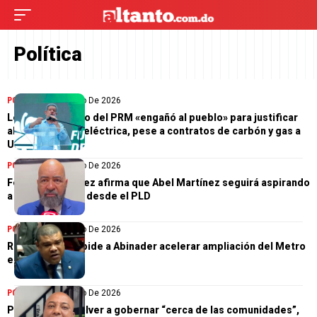
Política
POLÍTICA
19 De Julio De 2026
Leonel: Gobierno del PRM «engañó al pueblo» para justificar
alza de la tarifa eléctrica, pese a contratos de carbón y gas a
US$69
POLÍTICA
16 De Julio De 2026
Fernando Ramírez afirma que Abel Martínez seguirá aspirando
a la Presidencia desde el PLD
POLÍTICA
15 De Julio De 2026
Ramón Raposo pide a Abinader acelerar ampliación del Metro
en Villa Mella
POLÍTICA
14 De Julio De 2026
PLD promete volver a gobernar “cerca de las comunidades”,