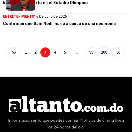
histórico concierto en el Estadio Olímpico
ENTRETENIMIENTO
16 De Julio De 2026
Confirman que Sam Neill murió a causa de una neumonía
1
2
3
4
5
…
99
100
Información en la que puedes confiar. Noticias de última hora
las 24 horas del día.