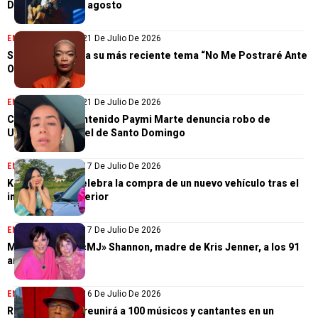
Domingo el 1 de agosto
ENTRETENIMIENTO
21 De Julio De 2026
Savina Felix lanza su más reciente tema “No Me Postraré Ante
Otro Dios”
ENTRETENIMIENTO
21 De Julio De 2026
Creadora de contenido Paymi Marte denuncia robo de
US$7,900 en hotel de Santo Domingo
ENTRETENIMIENTO
17 De Julio De 2026
Kiara Romero celebra la compra de un nuevo vehículo tras el
incendio del anterior
ENTRETENIMIENTO
17 De Julio De 2026
Muere Mary Jo «MJ» Shannon, madre de Kris Jenner, a los 91
años
ENTRETENIMIENTO
16 De Julio De 2026
Ramón Orlando reunirá a 100 músicos y cantantes en un