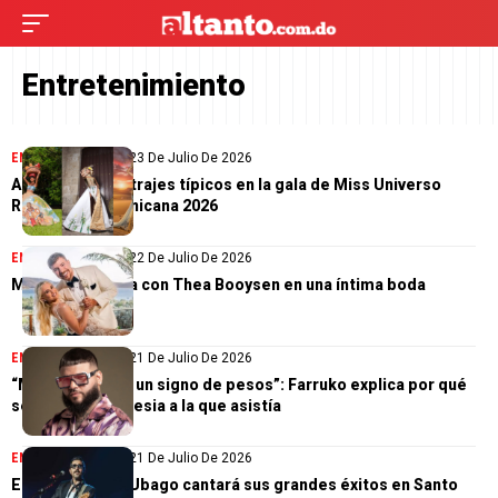
Entretenimiento
ENTRETENIMIENTO
23 De Julio De 2026
Así lucieron los trajes típicos en la gala de Miss Universo
República Dominicana 2026
ENTRETENIMIENTO
22 De Julio De 2026
MrBeast se casa con Thea Booysen en una íntima boda
ENTRETENIMIENTO
21 De Julio De 2026
“Me veían como un signo de pesos”: Farruko explica por qué
se alejó de la iglesia a la que asistía
ENTRETENIMIENTO
21 De Julio De 2026
El español Alex Ubago cantará sus grandes éxitos en Santo