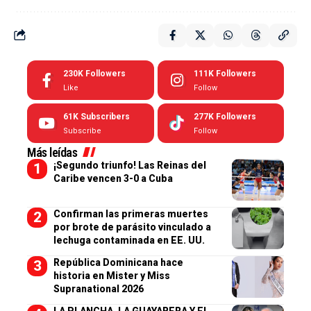
230K
Followers
111K
Followers
Like
Follow
61K
Subscribers
277K
Followers
Subscribe
Follow
Más leídas
¡Segundo triunfo! Las Reinas del
Caribe vencen 3-0 a Cuba
Confirman las primeras muertes
por brote de parásito vinculado a
lechuga contaminada en EE. UU.
República Dominicana hace
historia en Mister y Miss
Supranational 2026
LA PLANCHA, LA GUAYABERA Y EL