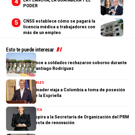
PODER
CNSS establece cómo se pagará la
licencia médica a trabajadores con
más de un empleo
Esto te puede interesar
NACIONALES
Ejército reconoce a soldados rechazaron soborno durante
operativo en Santiago Rodríguez
GOBIERNO
NACIONALES
Presidente Abinader viaja a Colombia a toma de posesión
de Abelardo de la Espriella
NACIONALES
POLÍTICA
Gloria Reyes aspira a la Secretaría de Organización del PRM
con una propuesta de renovación